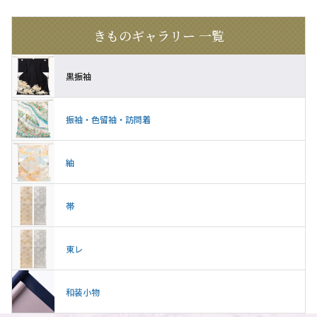
きものギャラリー 一覧
黒振袖
振袖・色留袖・訪問着
紬
帯
東レ
和装小物